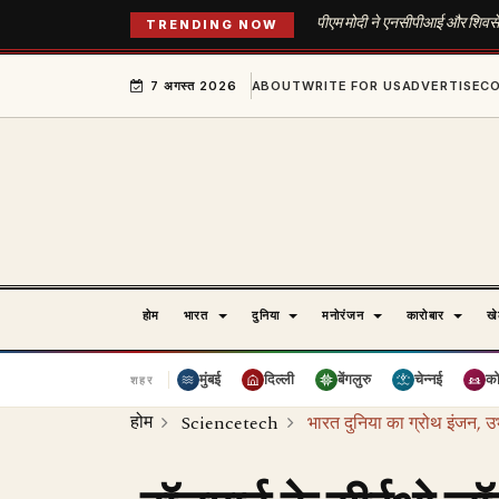
पीएम मोदी ने एनसीपीआई और शिवसेना 
TRENDING NOW
7 अगस्त 2026
ABOUT
WRITE FOR US
ADVERTISE
C
होम
भारत
दुनिया
मनोरंजन
कारोबार
ख
मुंबई
दिल्ली
बेंगलुरु
चेन्नई
क
शहर
होम
Sciencetech
भारत दुनिया का ग्रोथ इंजन, उभ