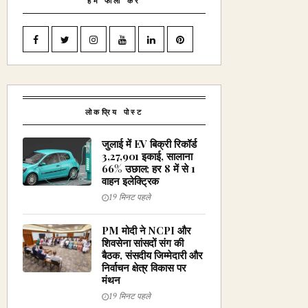
हमें फॉलो करें
लोकप्रिय पोस्ट
जुलाई में EV बिक्री रिकॉर्ड
3,27,901 इकाई, सालाना
66% उछाल; हर 8 में से 1
वाहन इलेक्ट्रिक
19 मिनट पहले
PM मोदी ने NCPI और
शिवसेना सांसदों संग की
बैठक, संसदीय जिम्मेदारी और
निर्वाचन क्षेत्र विकास पर
मंथन
19 मिनट पहले