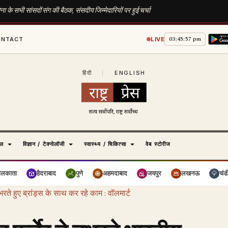
के सभी सांसदों संग की बैठक, संसदीय जिम्मेदारियों पर हुई चर्चा
03:45:58 pm
ONTACT
LIVE
हिंदी
|
ENGLISH
ेल
विज्ञान / टेक्नोलॉजी
स्वास्थ्य / चिकित्सा
वेब स्टोरीज
ोलकाता
हैदराबाद
पुणे
अहमदाबाद
जयपुर
लखनऊ
चंड
रते हुए ब्रांड्स के साथ कर रहे काम : वॉलमार्ट