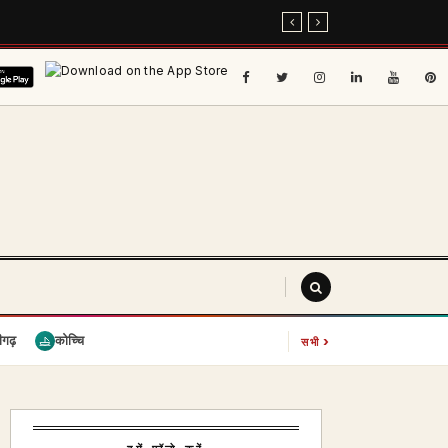
›
ीगढ़
कोच्चि
सभी