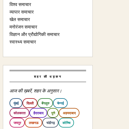
विश्व समाचार
व्यापार समाचार
खेल समाचार
मनोरंजन समाचार
विज्ञान और प्रौद्योगिकी समाचार
स्वास्थ्य समाचार
शहर की धड़कन
आज की ख़बरें, शहर के अनुसार।
मुंबई
दिल्ली
बेंगलुरु
चेन्नई
कोलकाता
हैदराबाद
पुणे
अहमदाबाद
जयपुर
लखनऊ
चंडीगढ़
कोच्चि