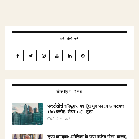
हमें फॉलो करें
लोकप्रिय पोस्ट
फर्स्टसोर्स सॉल्यूशंस का Q1 मुनाफा 19% घटकर
₹166 करोड़, शेयर 12% टूटा
12 मिनट पहले
ट्रंप का दावा: अमेरिका के पास पर्याप्त गोला-बारूद,