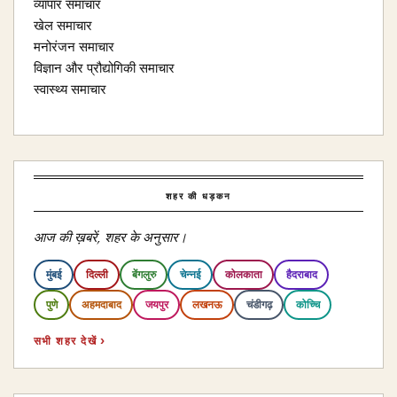
व्यापार समाचार
खेल समाचार
मनोरंजन समाचार
विज्ञान और प्रौद्योगिकी समाचार
स्वास्थ्य समाचार
शहर की धड़कन
आज की ख़बरें, शहर के अनुसार।
मुंबई
दिल्ली
बेंगलुरु
चेन्नई
कोलकाता
हैदराबाद
पुणे
अहमदाबाद
जयपुर
लखनऊ
चंडीगढ़
कोच्चि
सभी शहर देखें ›