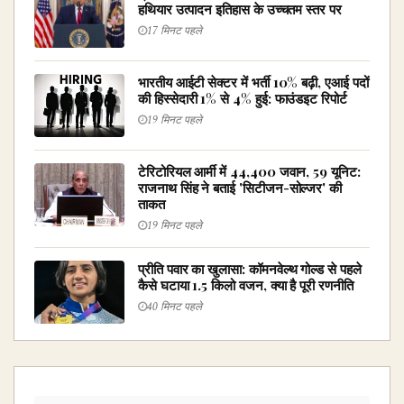
हथियार उत्पादन इतिहास के उच्चतम स्तर पर
17 मिनट पहले
भारतीय आईटी सेक्टर में भर्ती 10% बढ़ी, एआई पदों
की हिस्सेदारी 1% से 4% हुई: फाउंडइट रिपोर्ट
19 मिनट पहले
टेरिटोरियल आर्मी में 44,400 जवान, 59 यूनिट:
राजनाथ सिंह ने बताई 'सिटीजन-सोल्जर' की
ताकत
19 मिनट पहले
प्रीति पवार का खुलासा: कॉमनवेल्थ गोल्ड से पहले
कैसे घटाया 1.5 किलो वजन, क्या है पूरी रणनीति
40 मिनट पहले