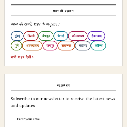
शहर की धड़कन
आज की ख़बरें, शहर के अनुसार।
मुंबई
दिल्ली
बेंगलुरु
चेन्नई
कोलकाता
हैदराबाद
पुणे
अहमदाबाद
जयपुर
लखनऊ
चंडीगढ़
कोच्चि
सभी शहर देखें ›
न्यूज़लेटर
Subscribe to our newsletter to receive the latest news
and updates