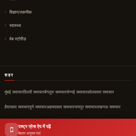
विज्ञान/तकनीक
स्वास्थ्य
वेब स्टोरीज़
शहर
मुंबई समाचार
दिल्ली समाचार
बेंगलुरु समाचार
चेन्नई समाचार
कोलकाता समाचार
हैदराबाद समाचार
पुणे समाचार
अहमदाबाद समाचार
जयपुर समाचार
लखनऊ समाचार
चंडीगढ़ समाचार
कोच्चि समाचार
सभी शहर ›
राष्ट्र प्रेस ऐप में पढ़ें
बेहतर अनुभव पाएं