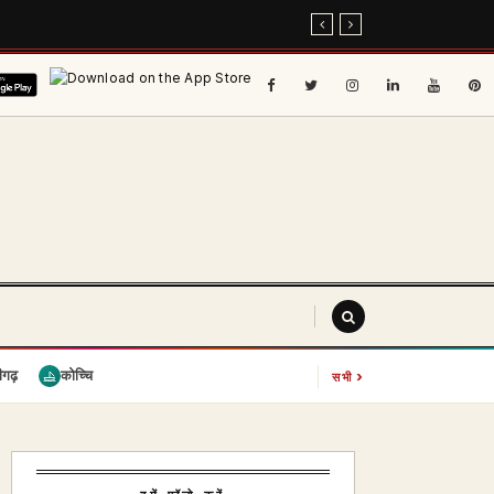
›
ीगढ़
कोच्चि
सभी