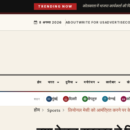
कोलकाता में भाजपा कार्यकर्ता की पि
TRENDING NOW
8 अगस्त 2026
ABOUT
WRITE FOR US
ADVERTISE
C
होम
भारत
दुनिया
मनोरंजन
कारोबार
ख
मुंबई
दिल्ली
बेंगलुरु
चेन्नई
क
शहर
होम
Sports
लियोनल मेसी को आमंत्रित करने पर 