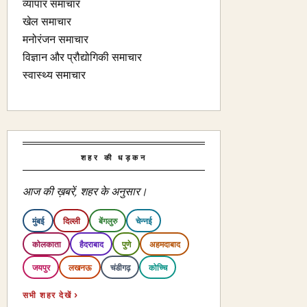
व्यापार समाचार
खेल समाचार
मनोरंजन समाचार
विज्ञान और प्रौद्योगिकी समाचार
स्वास्थ्य समाचार
शहर की धड़कन
आज की ख़बरें, शहर के अनुसार।
मुंबई
दिल्ली
बेंगलुरु
चेन्नई
कोलकाता
हैदराबाद
पुणे
अहमदाबाद
जयपुर
लखनऊ
चंडीगढ़
कोच्चि
सभी शहर देखें ›