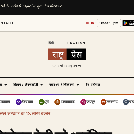
टाई के आरोप में टीएमसी के युवा नेता गिरफ्तार
08:20:44 pm
ONTACT
LIVE
हिंदी
|
ENGLISH
ेल
विज्ञान / टेक्नोलॉजी
स्वास्थ्य / चिकित्सा
वेब स्टोरीज
ोलकाता
हैदराबाद
पुणे
अहमदाबाद
जयपुर
लखनऊ
चंड
केरल सरकार के 13 लाख बेकार