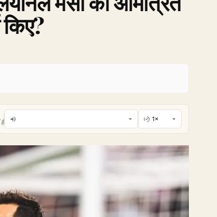
लियोनल मेसी को आमंत्रित
च किए?
है