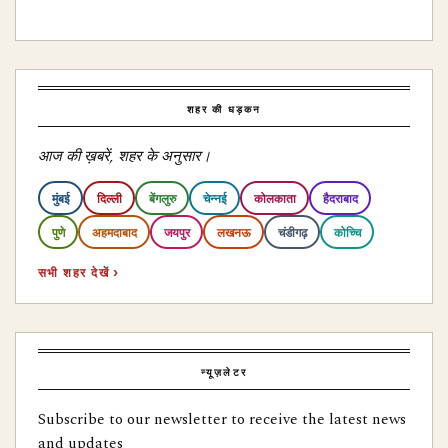
शहर की धड़कन
आज की ख़बरें, शहर के अनुसार।
मुंबई
दिल्ली
बेंगलुरु
चेन्नई
कोलकाता
हैदराबाद
पुणे
अहमदाबाद
जयपुर
लखनऊ
चंडीगढ़
कोच्चि
सभी शहर देखें ›
न्यूज़लेटर
Subscribe to our newsletter to receive the latest news
and updates