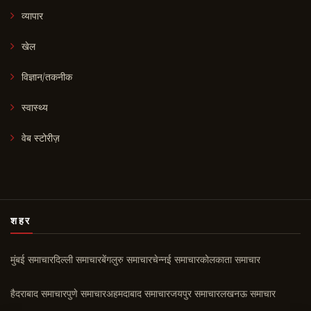
व्यापार
खेल
विज्ञान/तकनीक
स्वास्थ्य
वेब स्टोरीज़
शहर
मुंबई समाचार
दिल्ली समाचार
बेंगलुरु समाचार
चेन्नई समाचार
कोलकाता समाचार
हैदराबाद समाचार
पुणे समाचार
अहमदाबाद समाचार
जयपुर समाचार
लखनऊ समाचार