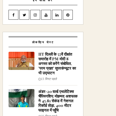
हमें फॉलो करें
लोकप्रिय पोस्ट
IIT दिल्ली के 57वें दीक्षांत
समारोह में PM मोदी 8
अगस्त को करेंगे संबोधित,
'परम प्रज्ञा' सुपरकंप्यूटर का
भी उद्घाटन
13 मिनट पहले
अंडर-20 वर्ल्ड एथलेटिक्स
चैंपियनशिप: मोहम्मद अशफाक
ने 45.81 सेकंड में नेशनल
रिकॉर्ड तोड़ा, 400 मीटर
फाइनल में पहुँचे