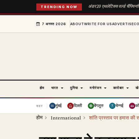
अंडर 20 एथलेटिक्स वर्ल्ड चैंपिय
TRENDING NOW
7 अगस्त 2026
ABOUT
WRITE FOR US
ADVERTISE
C
होम
भारत
दुनिया
मनोरंजन
कारोबार
ख
मुंबई
दिल्ली
बेंगलुरु
चेन्नई
क
शहर
होम
International
शांति प्रस्ताव पर हमास की 