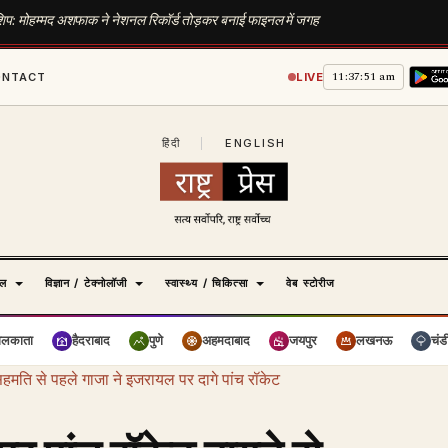
नशिप: मोहम्मद अशफाक ने नेशनल रिकॉर्ड तोड़कर बनाई फाइनल में जगह
11:37:52 am
ONTACT
LIVE
हिंदी
|
ENGLISH
ेल
विज्ञान / टेक्नोलॉजी
स्वास्थ्य / चिकित्सा
वेब स्टोरीज
ोलकाता
हैदराबाद
पुणे
अहमदाबाद
जयपुर
लखनऊ
चंड
सहमति से पहले गाजा ने इजरायल पर दागे पांच रॉकेट