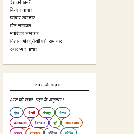
देश की खबरें
विश्व समाचार
व्यापार समाचार
खेल समाचार
मनोरंजन समाचार
विज्ञान और प्रौद्योगिकी समाचार
स्वास्थ्य समाचार
शहर की धड़कन
आज की ख़बरें, शहर के अनुसार।
मुंबई
दिल्ली
बेंगलुरु
चेन्नई
कोलकाता
हैदराबाद
पुणे
अहमदाबाद
जयपुर
लखनऊ
चंडीगढ़
कोच्चि