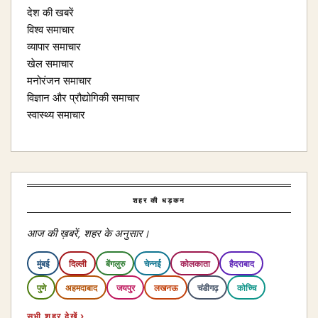
देश की खबरें
विश्व समाचार
व्यापार समाचार
खेल समाचार
मनोरंजन समाचार
विज्ञान और प्रौद्योगिकी समाचार
स्वास्थ्य समाचार
शहर की धड़कन
आज की ख़बरें, शहर के अनुसार।
मुंबई
दिल्ली
बेंगलुरु
चेन्नई
कोलकाता
हैदराबाद
पुणे
अहमदाबाद
जयपुर
लखनऊ
चंडीगढ़
कोच्चि
सभी शहर देखें ›