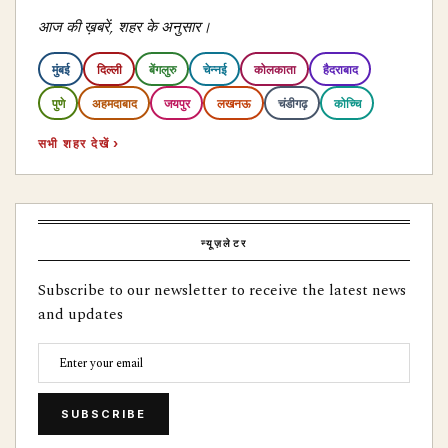
आज की ख़बरें, शहर के अनुसार।
मुंबई
दिल्ली
बेंगलुरु
चेन्नई
कोलकाता
हैदराबाद
पुणे
अहमदाबाद
जयपुर
लखनऊ
चंडीगढ़
कोच्चि
सभी शहर देखें ›
न्यूज़लेटर
Subscribe to our newsletter to receive the latest news
and updates
SUBSCRIBE