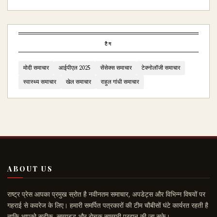
टैग
मोदी समाचार
आईपीएल 2025
सेंसेक्स समाचार
टेक्नोलॉजी समाचार
स्वास्थ्य समाचार
खेल समाचार
राहुल गांधी समाचार
ABOUT US
राष्ट्र प्रेस आपका प्रमुख स्रोत है नवीनतम समाचार, अपडेट्स और विभिन्न विषयों पर
गहराई से कवरेज के लिए। हमारी समर्पित पत्रकारों की टीम चौबीसों घंटे कार्यरत रहती है
ताकि आपको सटीक, समयबद्ध और रोचक सामग्री प्रदान की जा सके।