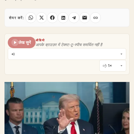
शेयर करें:
ऑडियो
लेख सुनें
आपके ब्राउज़र में टेक्स्ट-टू-स्पीच समर्थित नहीं है