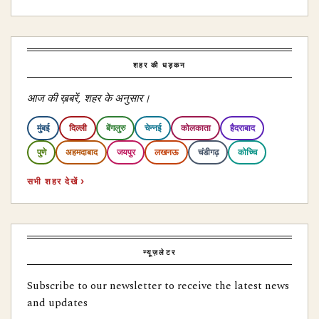
शहर की धड़कन
आज की ख़बरें, शहर के अनुसार।
मुंबई
दिल्ली
बेंगलुरु
चेन्नई
कोलकाता
हैदराबाद
पुणे
अहमदाबाद
जयपुर
लखनऊ
चंडीगढ़
कोच्चि
सभी शहर देखें ›
न्यूज़लेटर
Subscribe to our newsletter to receive the latest news
and updates