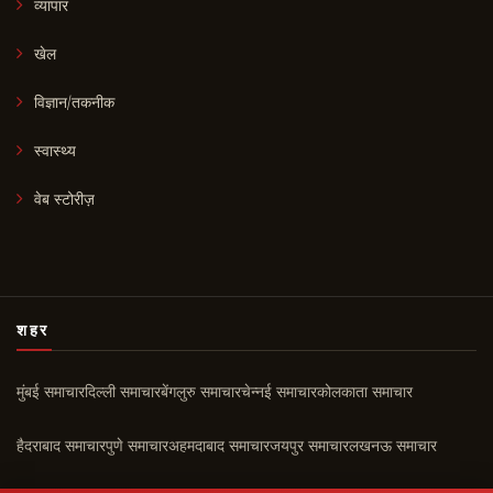
व्यापार
खेल
विज्ञान/तकनीक
स्वास्थ्य
वेब स्टोरीज़
शहर
मुंबई समाचार
दिल्ली समाचार
बेंगलुरु समाचार
चेन्नई समाचार
कोलकाता समाचार
हैदराबाद समाचार
पुणे समाचार
अहमदाबाद समाचार
जयपुर समाचार
लखनऊ समाचार