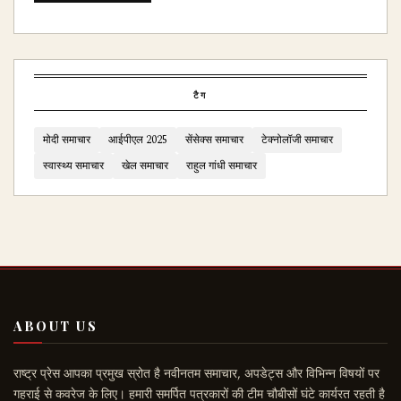
टैग
मोदी समाचार
आईपीएल 2025
सेंसेक्स समाचार
टेक्नोलॉजी समाचार
स्वास्थ्य समाचार
खेल समाचार
राहुल गांधी समाचार
ABOUT US
राष्ट्र प्रेस आपका प्रमुख स्रोत है नवीनतम समाचार, अपडेट्स और विभिन्न विषयों पर
गहराई से कवरेज के लिए। हमारी समर्पित पत्रकारों की टीम चौबीसों घंटे कार्यरत रहती है