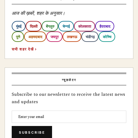
आज की ख़बरें, शहर के अनुसार।
मुंबई
दिल्ली
बेंगलुरु
चेन्नई
कोलकाता
हैदराबाद
पुणे
अहमदाबाद
जयपुर
लखनऊ
चंडीगढ़
कोच्चि
सभी शहर देखें ›
न्यूज़लेटर
Subscribe to our newsletter to receive the latest news
and updates
SUBSCRIBE