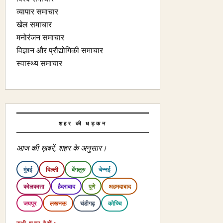
व्यापार समाचार
खेल समाचार
मनोरंजन समाचार
विज्ञान और प्रौद्योगिकी समाचार
स्वास्थ्य समाचार
शहर की धड़कन
आज की ख़बरें, शहर के अनुसार।
मुंबई
दिल्ली
बेंगलुरु
चेन्नई
कोलकाता
हैदराबाद
पुणे
अहमदाबाद
जयपुर
लखनऊ
चंडीगढ़
कोच्चि