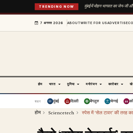
मुंबई में मोहन भागवत का जेन-जी और
TRENDING NOW
7 अगस्त 2026
ABOUT
WRITE FOR US
ADVERTISE
C
होम
भारत
दुनिया
मनोरंजन
कारोबार
ख
मुंबई
दिल्ली
बेंगलुरु
चेन्नई
क
शहर
होम
Sciencetech
स्पेस में ‘सेल टावर’ की तरह काम 