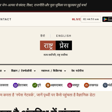
 जेन-अल्फा से संवाद: शिक्षा, राजनीति और युवा भूमिका पर खुलकर हुई चर्चा
02:44:54 am
ONTACT
LIVE
हिंदी
|
ENGLISH
ेल
विज्ञान / टेक्नोलॉजी
स्वास्थ्य / चिकित्सा
वेब स्टोरीज
ोलकाता
हैदराबाद
पुणे
अहमदाबाद
जयपुर
लखनऊ
चंड
करता है 'स्पेस नेटवर्क', जानें पृथ्वी पर कैसे पहुंचता है वैज्ञानिक डेटा