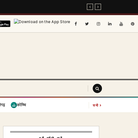
›
ीगढ़
कोच्चि
सभी