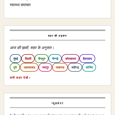
स्वास्थ्य समाचार
शहर की धड़कन
आज की ख़बरें, शहर के अनुसार।
मुंबई
दिल्ली
बेंगलुरु
चेन्नई
कोलकाता
हैदराबाद
पुणे
अहमदाबाद
जयपुर
लखनऊ
चंडीगढ़
कोच्चि
सभी शहर देखें ›
न्यूज़लेटर