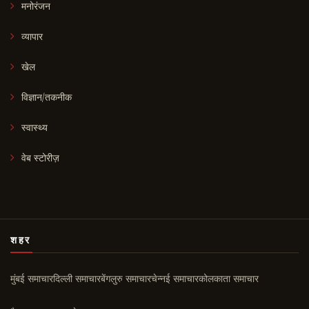
मनोरंजन
व्यापार
खेल
विज्ञान/तकनीक
स्वास्थ्य
वेब स्टोरीज़
शहर
मुंबई समाचार
दिल्ली समाचार
बेंगलुरु समाचार
चेन्नई समाचार
कोलकाता समाचार