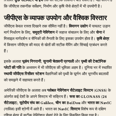
रिसीवर
कुछ सेंटीमीटर या इंच
तक की सटीक लोकेशन बता सकते हैं। यही कारण है
कि जीपीएस तकनीक सर्वेक्षण, निर्माण और कृषि जैसे क्षेत्रों में भी उपयोगी है।
जीपीएस के व्यापक उपयोग और वैश्विक विस्तार
जीपीएस केवल रास्ता दिखाने तक सीमित नहीं है।
विमानन उद्योग
में पायलट उड़ान
मार्ग निर्धारण के लिए,
समुद्री नेविगेशन
में जहाज संचालन के लिए और
सेना
में
मिसाइल मार्गदर्शन व सैनिकों की तैनाती के लिए इसका उपयोग होता है।
कृषि क्षेत्र
में किसान जीपीएस की मदद से खेतों की सटीक मैपिंग और सिंचाई प्रबंधन करते
हैं।
इसके अलावा
भूकंप निगरानी
,
सुनामी चेतावनी प्रणाली
और
पृथ्वी की टेक्टोनिक
प्लेटों की गति
के अध्ययन में भी जीपीएस की भूमिका अहम है। दुनिया भर में स्थापित
स्थायी जीपीएस रिसीवर स्टेशन
वैज्ञानिकों को पृथ्वी के घूर्णन और भूगर्भीय बदलावों
को समझने में सहायता करते हैं।
अमेरिकी जीपीएस के अलावा अब
ग्लोबल नेविगेशन सैटेलाइट सिस्टम (GNSS)
के
अंतर्गत कई देशों के अपने सिस्टम भी सक्रिय हैं।
रूस का GLONASS
(
24
सैटेलाइट
),
यूरोपीय संघ का Galileo
,
चीन का BeiDou
और
भारत का NavIC
(नाविक) इसी श्रेणी में आते हैं। भारत का
NavIC सिस्टम
विशेष रूप से दक्षिण
एशिया क्षेत्र में सटीक नेविगेशन सेवाएं देने के लिए विकसित किया गया है।