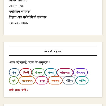
व्यापार समाचार
खेल समाचार
मनोरंजन समाचार
विज्ञान और प्रौद्योगिकी समाचार
स्वास्थ्य समाचार
शहर की धड़कन
आज की ख़बरें, शहर के अनुसार।
मुंबई
दिल्ली
बेंगलुरु
चेन्नई
कोलकाता
हैदराबाद
पुणे
अहमदाबाद
जयपुर
लखनऊ
चंडीगढ़
कोच्चि
सभी शहर देखें ›