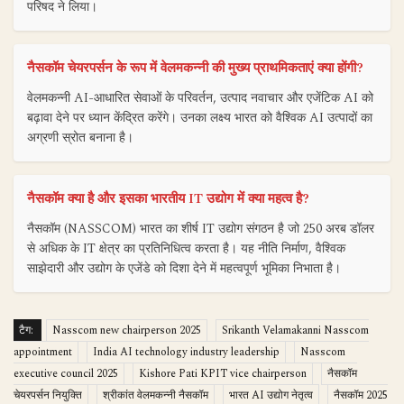
परिषद ने लिया।
नैसकॉम चेयरपर्सन के रूप में वेलमकन्नी की मुख्य प्राथमिकताएं क्या होंगी?
वेलमकन्नी AI-आधारित सेवाओं के परिवर्तन, उत्पाद नवाचार और एजेंटिक AI को
बढ़ावा देने पर ध्यान केंद्रित करेंगे। उनका लक्ष्य भारत को वैश्विक AI उत्पादों का
अग्रणी स्रोत बनाना है।
नैसकॉम क्या है और इसका भारतीय IT उद्योग में क्या महत्व है?
नैसकॉम (NASSCOM) भारत का शीर्ष IT उद्योग संगठन है जो 250 अरब डॉलर
से अधिक के IT क्षेत्र का प्रतिनिधित्व करता है। यह नीति निर्माण, वैश्विक
साझेदारी और उद्योग के एजेंडे को दिशा देने में महत्वपूर्ण भूमिका निभाता है।
टैग:
Nasscom new chairperson 2025
Srikanth Velamakanni Nasscom
appointment
India AI technology industry leadership
Nasscom
executive council 2025
Kishore Pati KPIT vice chairperson
नैसकॉम
चेयरपर्सन नियुक्ति
श्रीकांत वेलमकन्नी नैसकॉम
भारत AI उद्योग नेतृत्व
नैसकॉम 2025