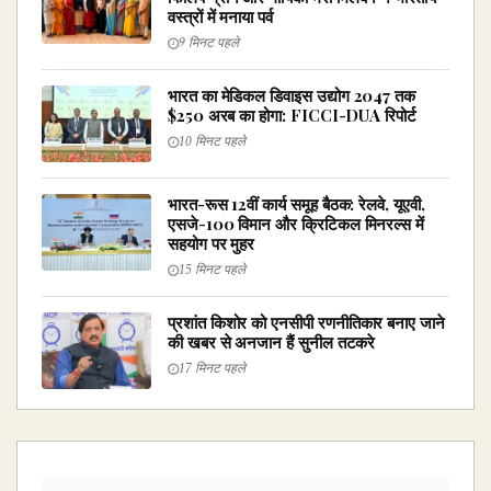
वस्त्रों में मनाया पर्व
9 मिनट पहले
भारत का मेडिकल डिवाइस उद्योग 2047 तक
$250 अरब का होगा: FICCI-DUA रिपोर्ट
10 मिनट पहले
भारत-रूस 12वीं कार्य समूह बैठक: रेलवे, यूएवी,
एसजे-100 विमान और क्रिटिकल मिनरल्स में
सहयोग पर मुहर
15 मिनट पहले
प्रशांत किशोर को एनसीपी रणनीतिकार बनाए जाने
की खबर से अनजान हैं सुनील तटकरे
17 मिनट पहले