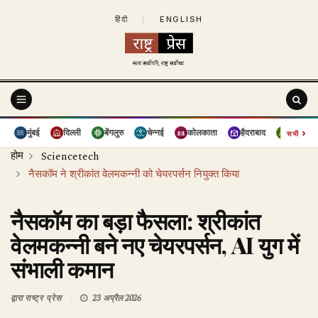
हिंदी
|
ENGLISH
›
मुंबई
दिल्ली
बेंगलुरु
चेन्नई
कोलकाता
हैदराबाद
पुणे
सभी
होम
Sciencetech
नैसकॉम ने श्रीकांत वेलमकन्नी को चेयरपर्सन नियुक्त किया
नैसकॉम का बड़ा फैसला: श्रीकांत
वेलमकन्नी बने नए चेयरपर्सन, AI युग में
संभाली कमान
द्वारा
राष्ट्र प्रेस
23 अप्रैल 2026