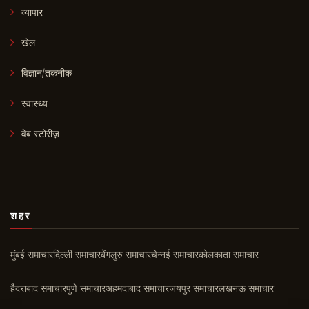
व्यापार
खेल
विज्ञान/तकनीक
स्वास्थ्य
वेब स्टोरीज़
शहर
मुंबई समाचार
दिल्ली समाचार
बेंगलुरु समाचार
चेन्नई समाचार
कोलकाता समाचार
हैदराबाद समाचार
पुणे समाचार
अहमदाबाद समाचार
जयपुर समाचार
लखनऊ समाचार