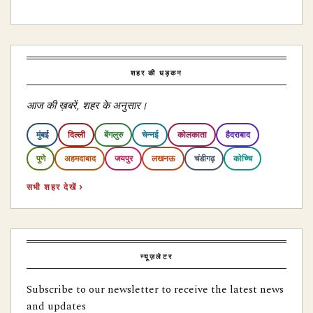
शहर की धड़कन
आज की ख़बरें, शहर के अनुसार।
मुंबई
दिल्ली
बेंगलुरु
चेन्नई
कोलकाता
हैदराबाद
पुणे
अहमदाबाद
जयपुर
लखनऊ
चंडीगढ़
कोच्चि
सभी शहर देखें ›
न्यूज़लेटर
Subscribe to our newsletter to receive the latest news
and updates