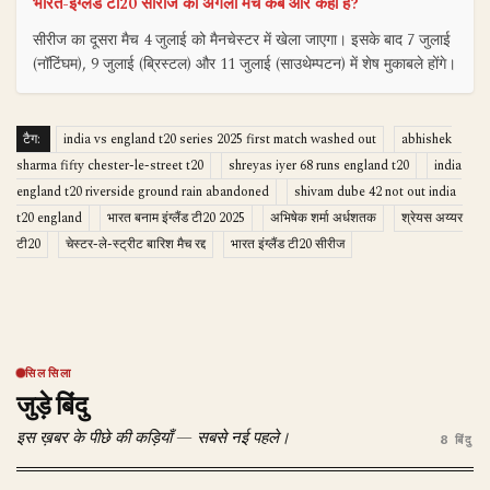
भारत-इंग्लैंड टी20 सीरीज का अगला मैच कब और कहाँ है?
सीरीज का दूसरा मैच 4 जुलाई को मैनचेस्टर में खेला जाएगा। इसके बाद 7 जुलाई
(नॉटिंघम), 9 जुलाई (ब्रिस्टल) और 11 जुलाई (साउथेम्पटन) में शेष मुकाबले होंगे।
टैग:
india vs england t20 series 2025 first match washed out
abhishek
sharma fifty chester-le-street t20
shreyas iyer 68 runs england t20
india
england t20 riverside ground rain abandoned
shivam dube 42 not out india
t20 england
भारत बनाम इंग्लैंड टी20 2025
अभिषेक शर्मा अर्धशतक
श्रेयस अय्यर
टी20
चेस्टर-ले-स्ट्रीट बारिश मैच रद्द
भारत इंग्लैंड टी20 सीरीज
सिलसिला
जुड़े बिंदु
इस ख़बर के पीछे की कड़ियाँ — सबसे नई पहले।
8 बिंदु