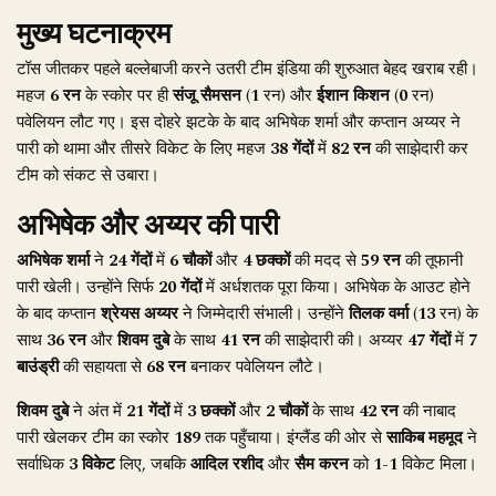
मुख्य घटनाक्रम
टॉस जीतकर पहले बल्लेबाजी करने उतरी टीम इंडिया की शुरुआत बेहद खराब रही।
महज
6 रन
के स्कोर पर ही
संजू सैमसन
(
1
रन) और
ईशान किशन
(
0
रन)
पवेलियन लौट गए। इस दोहरे झटके के बाद अभिषेक शर्मा और कप्तान अय्यर ने
पारी को थामा और तीसरे विकेट के लिए महज
38 गेंदों
में
82 रन
की साझेदारी कर
टीम को संकट से उबारा।
अभिषेक और अय्यर की पारी
अभिषेक शर्मा
ने
24 गेंदों
में
6 चौकों
और
4 छक्कों
की मदद से
59 रन
की तूफानी
पारी खेली। उन्होंने सिर्फ
20 गेंदों
में अर्धशतक पूरा किया। अभिषेक के आउट होने
के बाद कप्तान
श्रेयस अय्यर
ने जिम्मेदारी संभाली। उन्होंने
तिलक वर्मा
(
13
रन) के
साथ
36 रन
और
शिवम दुबे
के साथ
41 रन
की साझेदारी की। अय्यर
47 गेंदों
में
7
बाउंड्री
की सहायता से
68 रन
बनाकर पवेलियन लौटे।
शिवम दुबे
ने अंत में
21 गेंदों
में
3 छक्कों
और
2 चौकों
के साथ
42 रन
की नाबाद
पारी खेलकर टीम का स्कोर
189
तक पहुँचाया। इंग्लैंड की ओर से
साकिब महमूद
ने
सर्वाधिक
3 विकेट
लिए, जबकि
आदिल रशीद
और
सैम करन
को
1-1
विकेट मिला।