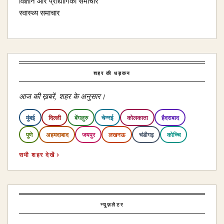
विज्ञान और प्रौद्योगिकी समाचार
स्वास्थ्य समाचार
शहर की धड़कन
आज की ख़बरें, शहर के अनुसार।
मुंबई
दिल्ली
बेंगलुरु
चेन्नई
कोलकाता
हैदराबाद
पुणे
अहमदाबाद
जयपुर
लखनऊ
चंडीगढ़
कोच्चि
सभी शहर देखें ›
न्यूज़लेटर