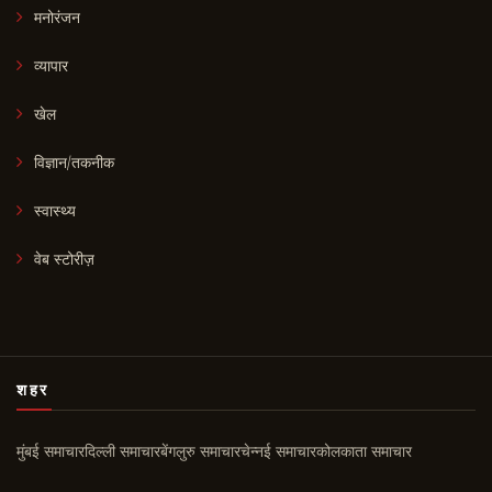
मनोरंजन
व्यापार
खेल
विज्ञान/तकनीक
स्वास्थ्य
वेब स्टोरीज़
शहर
मुंबई समाचार
दिल्ली समाचार
बेंगलुरु समाचार
चेन्नई समाचार
कोलकाता समाचार