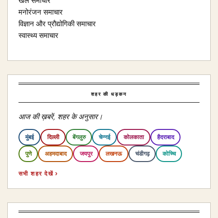
खेल समाचार
मनोरंजन समाचार
विज्ञान और प्रौद्योगिकी समाचार
स्वास्थ्य समाचार
शहर की धड़कन
आज की ख़बरें, शहर के अनुसार।
मुंबई
दिल्ली
बेंगलुरु
चेन्नई
कोलकाता
हैदराबाद
पुणे
अहमदाबाद
जयपुर
लखनऊ
चंडीगढ़
कोच्चि
सभी शहर देखें ›