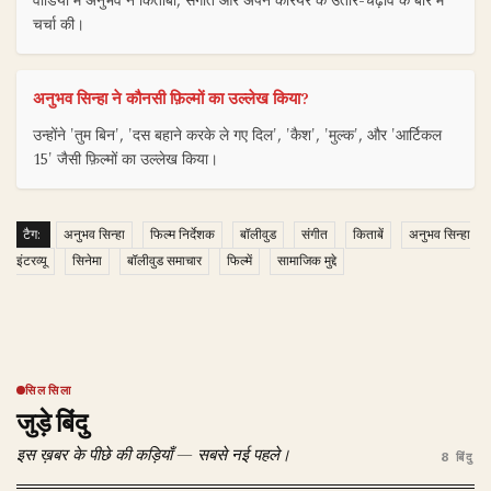
वीडियो में अनुभव ने किताबों, संगीत और अपने करियर के उतार-चढ़ाव के बारे में
चर्चा की।
अनुभव सिन्हा ने कौनसी फ़िल्मों का उल्लेख किया?
उन्होंने 'तुम बिन', 'दस बहाने करके ले गए दिल', 'कैश', 'मुल्क', और 'आर्टिकल
15' जैसी फ़िल्मों का उल्लेख किया।
टैग:
अनुभव सिन्हा
फिल्म निर्देशक
बॉलीवुड
संगीत
किताबें
अनुभव सिन्हा
इंटरव्यू
सिनेमा
बॉलीवुड समाचार
फिल्में
सामाजिक मुद्दे
सिलसिला
जुड़े बिंदु
इस ख़बर के पीछे की कड़ियाँ — सबसे नई पहले।
8 बिंदु