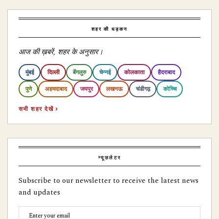
शहर की धड़कन
आज की ख़बरें, शहर के अनुसार।
मुंबई
दिल्ली
बेंगलुरु
चेन्नई
कोलकाता
हैदराबाद
पुणे
अहमदाबाद
जयपुर
लखनऊ
चंडीगढ़
कोच्चि
सभी शहर देखें ›
न्यूज़लेटर
Subscribe to our newsletter to receive the latest news
and updates