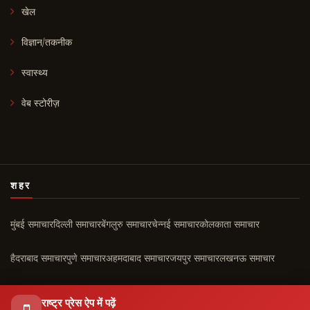
खेल
विज्ञान/तकनीक
स्वास्थ्य
वेब स्टोरीज़
शहर
मुंबई समाचार
दिल्ली समाचार
बेंगलुरु समाचार
चेन्नई समाचार
कोलकाता समाचार
हैदराबाद समाचार
पुणे समाचार
अहमदाबाद समाचार
जयपुर समाचार
लखनऊ समाचार
चंडीगढ़ समाचार
कोच्चि समाचार
सभी शहर ›
राष्ट्र प्रेस ऐप में पढ़ें