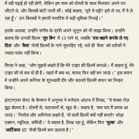
में वही पढ़ाई हो रही होगी, लेकिन हम शाम को दोस्तों के साथ मिलकर अपने घर
लौटते थे, और किताबें बांटी जाती थीं। कोई कहता, 'तूने ये पढ़ी? इसे ले जा, मैं ये ले
रहा हूँ।' उन किताबों ने हमारी परवरिश में बड़ी भूमिका निभाई।"
इसके अलावा, उन्होंने संगीत के प्रति अपने जुनून को भी साझा किया। उन्होंने
बताया कि उनकी फ़िल्म
'तुम बिन'
में 13 गाने थे, जबकि
'दस बहाने करके ले गए
दिल'
और
'कैश'
जैसी फ़िल्मों के गाने सुपरहिट रहे, भले ही 'कैश' को दर्शकों ने
ज्यादा पसंद नहीं किया।
सिन्हा ने कहा, "लोग मुझसे कहते हैं कि मेरे टाइप की फ़िल्में बनाओ। मैं कहता हूं, मेरे
टाइप की तो बस दो ही हैं। पहले मैं क्या था, शायद फिर वही बन जाऊं।" इस बयान
में उन्होंने अपने करियर के शुरुआती दौर और बदलते फ़िल्मी सफर का जिक्र
किया।
इंस्टाग्राम पोस्ट के कैप्शन में अनुभव ने मजेदार अंदाज में लिखा, "ये शख्स रोज़
झूठ बोलता है। दोस्तों से, पत्रकारों से, खुद से। कहता है, 'क्या पता मैं वापस आ
जाऊं।' निर्माता और अभिनेता कहते हैं, 'वो वाली फ़िल्में क्यों नहीं बनाते? थोड़ा
एक्शन, म्यूजिक, कॉमेडी।' ये कहता है, लिख रहा हूं, लेकिन फिर
'मुल्क'
और
'आर्टिकल 15'
जैसी फ़िल्में बना डालता है।"