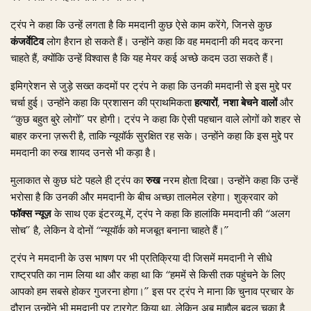
ट्रंप ने कहा कि उन्हें लगता है कि ममदानी कुछ ऐसे काम करेंगे, जिनसे कुछ
कंजर्वेटिव
लोग हैरान हो सकते हैं। उन्होंने कहा कि वह ममदानी की मदद करना
चाहते हैं, क्योंकि उन्हें विश्वास है कि यह मेयर कई अच्छे कदम उठा सकते हैं।
इमिग्रेशन से जुड़े सख्त कदमों पर ट्रंप ने कहा कि उनकी ममदानी से इस मुद्दे पर
चर्चा हुई। उन्होंने कहा कि प्रशासन की प्राथमिकता
हत्यारों
,
नशा बेचने वालों
और
“कुछ बहुत बुरे लोगों” पर होगी। ट्रंप ने कहा कि ऐसी पहचान वाले लोगों को शहर से
बाहर करना ज़रूरी है, ताकि न्यूयॉर्क सुरक्षित रह सके। उन्होंने कहा कि इस मुद्दे पर
ममदानी का रुख शायद उनसे भी कड़ा है।
मुलाकात से कुछ घंटे पहले ही ट्रंप का
रुख
नरम होता दिखा। उन्होंने कहा कि उन्हें
भरोसा है कि उनकी और ममदानी के बीच अच्छा तालमेल रहेगा। शुक्रवार को
फॉक्स न्यूज़
के साथ एक इंटरव्यू में, ट्रंप ने कहा कि हालांकि ममदानी की “अलग
सोच” है, लेकिन वे दोनों “न्यूयॉर्क को मजबूत बनाना चाहते हैं।”
ट्रंप ने ममदानी के उस भाषण पर भी प्रतिक्रिया दी जिसमें ममदानी ने सीधे
राष्ट्रपति का नाम लिया था और कहा था कि “हममें से किसी तक पहुंचने के लिए
आपको हम सबसे होकर गुजरना होगा।” इस पर ट्रंप ने माना कि चुनाव प्रचार के
दौरान उन्होंने भी ममदानी पर टारगेट किया था, लेकिन अब माहौल बदल चुका है