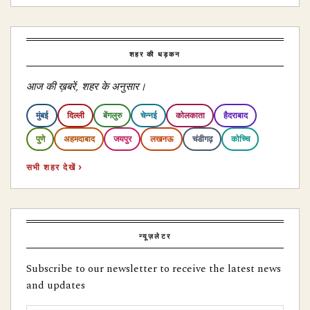
शहर की धड़कन
आज की ख़बरें, शहर के अनुसार।
मुंबई
दिल्ली
बेंगलुरु
चेन्नई
कोलकाता
हैदराबाद
पुणे
अहमदाबाद
जयपुर
लखनऊ
चंडीगढ़
कोच्चि
सभी शहर देखें ›
न्यूज़लेटर
Subscribe to our newsletter to receive the latest news
and updates