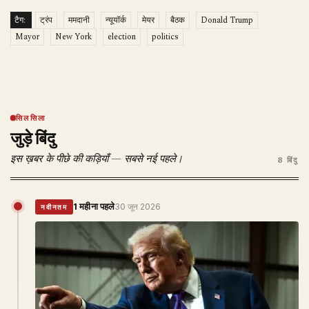
टैग:
ट्रंप
ममदानी
न्यूयॉर्क
मेयर
बैठक
Donald Trump
Mayor
New York
election
politics
सिलसिला
जुड़े बिंदु
इस ख़बर के पीछे की कड़ियाँ — सबसे नई पहले।
8 बिंदु
1 महीना पहले
30 जून 2026
नवीनतम