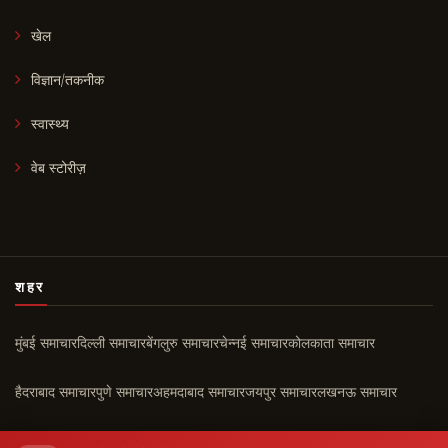
खेल
विज्ञान/तकनीक
स्वास्थ्य
वेब स्टोरीज़
शहर
मुंबई समाचार
दिल्ली समाचार
बेंगलुरु समाचार
चेन्नई समाचार
कोलकाता समाचार
हैदराबाद समाचार
पुणे समाचार
अहमदाबाद समाचार
जयपुर समाचार
लखनऊ समाचार
चंडीगढ़ समाचार
कोच्चि समाचार
सभी शहर ›