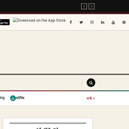
›
ीगढ़
कोच्चि
सभी