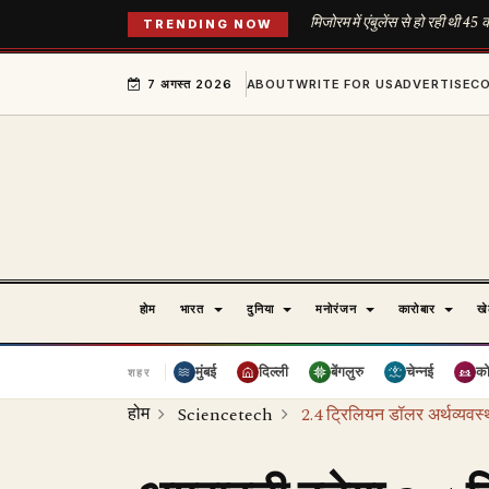
मिजोरम में एंबुलेंस से हो रही थी 4
TRENDING NOW
7 अगस्त 2026
ABOUT
WRITE FOR US
ADVERTISE
C
होम
भारत
दुनिया
मनोरंजन
कारोबार
ख
मुंबई
दिल्ली
बेंगलुरु
चेन्नई
क
शहर
होम
Sciencetech
2.4 ट्रिलियन डॉलर अर्थव्यवस्