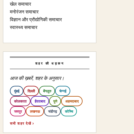
खेल समाचार
मनोरंजन समाचार
विज्ञान और प्रौद्योगिकी समाचार
स्वास्थ्य समाचार
शहर की धड़कन
आज की ख़बरें, शहर के अनुसार।
मुंबई
दिल्ली
बेंगलुरु
चेन्नई
कोलकाता
हैदराबाद
पुणे
अहमदाबाद
जयपुर
लखनऊ
चंडीगढ़
कोच्चि
सभी शहर देखें ›