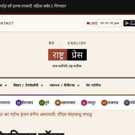
5 करोड़ की ड्रग्स तस्करी, महिला समेत 3 गिरफ्तार
10:31:33 pm
ONTACT
LIVE
हिंदी
|
ENGLISH
ेल
विज्ञान / टेक्नोलॉजी
स्वास्थ्य / चिकित्सा
वेब स्टोरीज
ोलकाता
हैदराबाद
पुणे
अहमदाबाद
जयपुर
लखनऊ
चंड
था का ग्रोथ इंजन बनेगा अमरावती: सीएम चंद्रबाबू नायडू