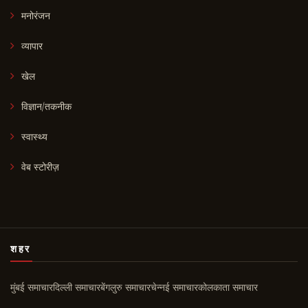
मनोरंजन
व्यापार
खेल
विज्ञान/तकनीक
स्वास्थ्य
वेब स्टोरीज़
शहर
मुंबई समाचार
दिल्ली समाचार
बेंगलुरु समाचार
चेन्नई समाचार
कोलकाता समाचार