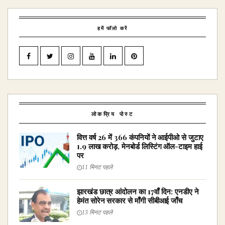
हमें फॉलो करें
लोकप्रिय पोस्ट
वित्त वर्ष 26 में 366 कंपनियों ने आईपीओ से जुटाए
₹1.9 लाख करोड़, मेनबोर्ड लिस्टिंग ऑल-टाइम हाई
पर
11 मिनट पहले
झारखंड छात्र आंदोलन का 17वाँ दिन: एनडीए ने
हेमंत सोरेन सरकार से माँगी सीबीआई जाँच
13 मिनट पहले