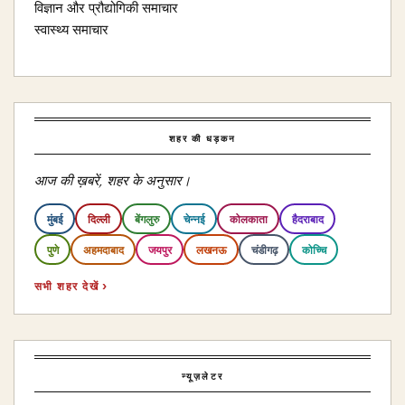
विज्ञान और प्रौद्योगिकी समाचार
स्वास्थ्य समाचार
शहर की धड़कन
आज की ख़बरें, शहर के अनुसार।
मुंबई
दिल्ली
बेंगलुरु
चेन्नई
कोलकाता
हैदराबाद
पुणे
अहमदाबाद
जयपुर
लखनऊ
चंडीगढ़
कोच्चि
सभी शहर देखें ›
न्यूज़लेटर