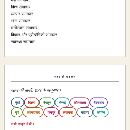
देश की खबरें
विश्व समाचार
व्यापार समाचार
खेल समाचार
मनोरंजन समाचार
विज्ञान और प्रौद्योगिकी समाचार
स्वास्थ्य समाचार
शहर की धड़कन
आज की ख़बरें, शहर के अनुसार।
मुंबई
दिल्ली
बेंगलुरु
चेन्नई
कोलकाता
हैदराबाद
पुणे
अहमदाबाद
जयपुर
लखनऊ
चंडीगढ़
कोच्चि
सभी शहर देखें ›