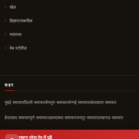
खेल
विज्ञान/तकनीक
स्वास्थ्य
वेब स्टोरीज़
शहर
मुंबई समाचार
दिल्ली समाचार
बेंगलुरु समाचार
चेन्नई समाचार
कोलकाता समाचार
हैदराबाद समाचार
पुणे समाचार
अहमदाबाद समाचार
जयपुर समाचार
लखनऊ समाचार
चंडीगढ़ समाचार
कोच्चि समाचार
सभी शहर ›
राष्ट्र प्रेस ऐप में पढ़ें