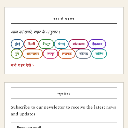
शहर की धड़कन
आज की ख़बरें, शहर के अनुसार।
मुंबई
दिल्ली
बेंगलुरु
चेन्नई
कोलकाता
हैदराबाद
पुणे
अहमदाबाद
जयपुर
लखनऊ
चंडीगढ़
कोच्चि
सभी शहर देखें ›
न्यूज़लेटर
Subscribe to our newsletter to receive the latest news
and updates