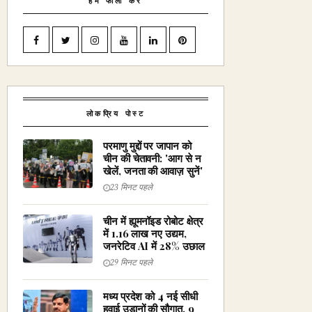
हमें फॉलो करें
लोकप्रिय पोस्ट
परमाणु मुद्दों पर जापान को
चीन की चेतावनी: 'आग से न
खेलें, जनता की आवाज़ सुनें'
23 मिनट पहले
चीन में ह्यूमनॉइड रोबोट क्षेत्र
में 1.16 लाख नए उद्यम,
जनरेटिव AI में 28% उछाल
29 मिनट पहले
मध्य प्रदेश को 4 नई सीधी
हवाई उड़ानों की सौगात, 9