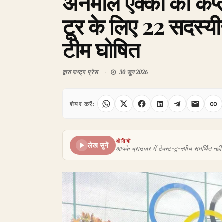
अनमोल एक्का की कप्ता
टूर के लिए 22 सदस्य
टीम घोषित
द्वारा
राष्ट्र प्रेस
30 जून 2026
शेयर करें:
ऑडियो
लेख सुनें
आपके ब्राउज़र में टेक्स्ट-टू-स्पीच समर्थित नहीं 