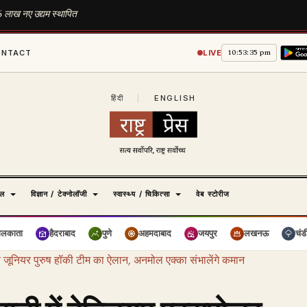
1.16 लाख नए उद्यम स्थापित
10:53:36 pm
ONTACT
LIVE
हिंदी
|
ENGLISH
ेल
विज्ञान / टेक्नोलॉजी
स्वास्थ्य / चिकित्सा
वेब स्टोरीज
ोलकाता
हैदराबाद
पुणे
अहमदाबाद
जयपुर
लखनऊ
चंड
य जूनियर पुरुष हॉकी टीम का ऐलान, अनमोल एक्का संभालेंगे कमान