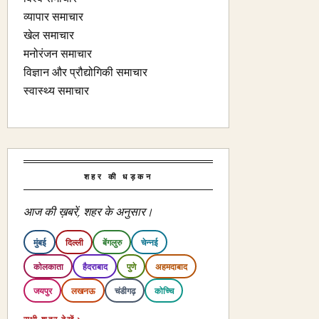
व्यापार समाचार
खेल समाचार
मनोरंजन समाचार
विज्ञान और प्रौद्योगिकी समाचार
स्वास्थ्य समाचार
शहर की धड़कन
आज की ख़बरें, शहर के अनुसार।
मुंबई
दिल्ली
बेंगलुरु
चेन्नई
कोलकाता
हैदराबाद
पुणे
अहमदाबाद
जयपुर
लखनऊ
चंडीगढ़
कोच्चि