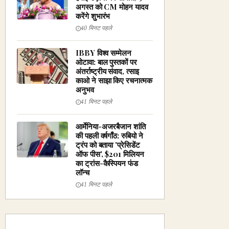
अगस्त को CM मोहन यादव
करेंगे शुभारंभ
40 मिनट पहले
IBBY विश्व सम्मेलन
ओटावा: बाल पुस्तकों पर
अंतर्राष्ट्रीय संवाद, त्साइ
काओ ने साझा किए रचनात्मक
अनुभव
41 मिनट पहले
आर्मेनिया-अजरबैजान शांति
की पहली वर्षगाँठ: रुबियो ने
ट्रंप को बताया 'प्रेसिडेंट
ऑफ पीस', $201 मिलियन
का ट्रांस-कैस्पियन फंड
लॉन्च
41 मिनट पहले