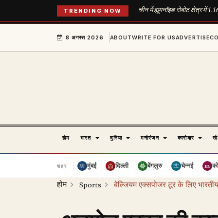
चीन में ह्यूमनॉइड रोबोट क्षेत्र में 
TRENDING NOW
8 अगस्त 2026
ABOUT
WRITE FOR US
ADVERTISE
C
होम
भारत
दुनिया
मनोरंजन
कारोबार
ख
मुंबई
दिल्ली
बेंगलुरु
चेन्नई
क
शहर
होम
Sports
बेल्जियम एक्सपोजर टूर के लिए भारती