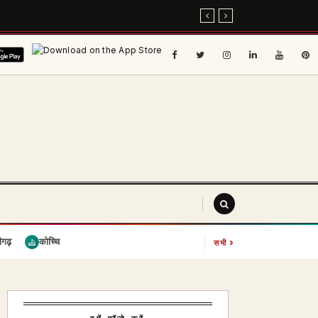
›
ीगढ़
कोच्चि
सभी