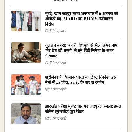
मुंबई: खान बहादुर भाभा अस्पताल में 6 अगस्त को
ओपीडी बंद, MARD का BHMS पंजीकरण
विरोध
15 मिनट पहले
गुलशन बावरा: 'बावरी' वेशभूषा से मिला अमर नाम,
'मेरे देश की धरती' से बने हिंदी सिनेमा के अमर
गीतकार
17 मिनट पहले
श्रीलंका के खिलाफ भारत का टेस्ट रिकॉर्ड: 46
मैचों में 22 जीत, 2015 के बाद से अजेय
29 मिनट पहले
झारखंड परीक्षा भ्रष्टाचार पर जदयू का हमला: हेमंत
सोरेन तुरंत तोड़ें पूरा रैकेट
35 मिनट पहले