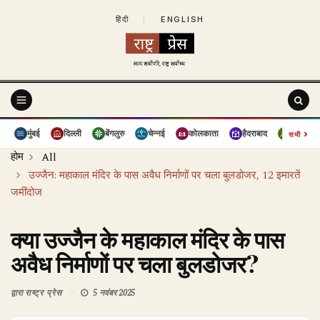
हिंदी
|
ENGLISH
›
मुंबई
दिल्ली
बेंगलुरु
चेन्नई
कोलकाता
हैदराबाद
पुणे
सभी
होम
All
उज्जैन: महाकाल मंदिर के पास अवैध निर्माणों पर चला बुलडोजर, 12 इमारतें
जमींदोज
क्या उज्जैन के महाकाल मंदिर के पास
अवैध निर्माणों पर चला बुलडोजर?
द्वारा
राष्ट्र प्रेस
5 नवंबर 2025