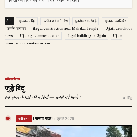
किसी धर्म विशेष को निशाना नहीं बनाया जा रहा।
टैग:
महाकाल मंदिर
उज्जैन अवैध निर्माण
बुलडोजर कार्रवाई
महाकाल कॉरिडोर
उज्जैन समाचार
illegal construction near Mahakal Temple
Ujjain demolition
news
Ujjain government action
illegal buildings in Ujjain
Ujjain
municipal corporation action
सिलसिला
जुड़े बिंदु
इस ख़बर के पीछे की कड़ियाँ — सबसे नई पहले।
8 बिंदु
1 सप्ताह पहले
25 जुलाई 2026
नवीनतम