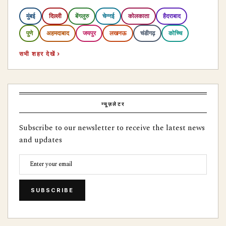
मुंबई
दिल्ली
बेंगलुरु
चेन्नई
कोलकाता
हैदराबाद
पुणे
अहमदाबाद
जयपुर
लखनऊ
चंडीगढ़
कोच्चि
सभी शहर देखें ›
न्यूज़लेटर
Subscribe to our newsletter to receive the latest news
and updates
SUBSCRIBE