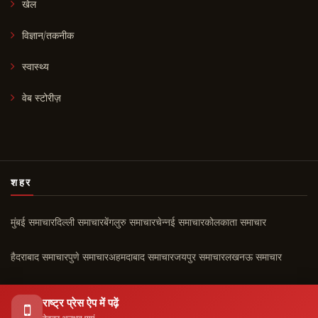
खेल
विज्ञान/तकनीक
स्वास्थ्य
वेब स्टोरीज़
शहर
मुंबई समाचार
दिल्ली समाचार
बेंगलुरु समाचार
चेन्नई समाचार
कोलकाता समाचार
हैदराबाद समाचार
पुणे समाचार
अहमदाबाद समाचार
जयपुर समाचार
लखनऊ समाचार
चंडीगढ़ समाचार
कोच्चि समाचार
सभी शहर ›
राष्ट्र प्रेस ऐप में पढ़ें