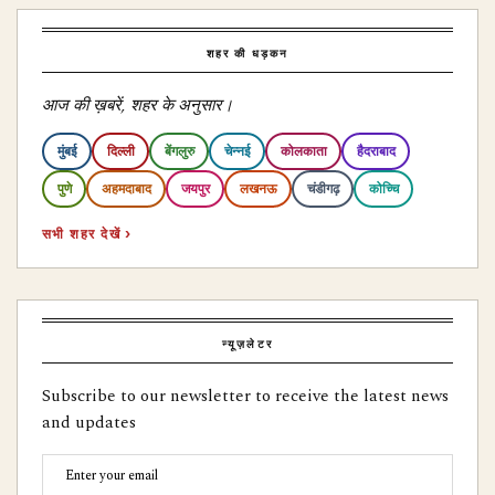
शहर की धड़कन
आज की ख़बरें, शहर के अनुसार।
मुंबई
दिल्ली
बेंगलुरु
चेन्नई
कोलकाता
हैदराबाद
पुणे
अहमदाबाद
जयपुर
लखनऊ
चंडीगढ़
कोच्चि
सभी शहर देखें ›
न्यूज़लेटर
Subscribe to our newsletter to receive the latest news
and updates