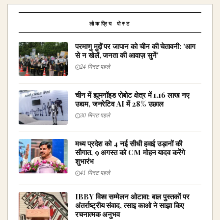
लोकप्रिय पोस्ट
परमाणु मुद्दों पर जापान को चीन की चेतावनी: 'आग
से न खेलें, जनता की आवाज़ सुनें'
24 मिनट पहले
चीन में ह्यूमनॉइड रोबोट क्षेत्र में 1.16 लाख नए
उद्यम, जनरेटिव AI में 28% उछाल
30 मिनट पहले
मध्य प्रदेश को 4 नई सीधी हवाई उड़ानों की
सौगात, 9 अगस्त को CM मोहन यादव करेंगे
शुभारंभ
41 मिनट पहले
IBBY विश्व सम्मेलन ओटावा: बाल पुस्तकों पर
अंतर्राष्ट्रीय संवाद, त्साइ काओ ने साझा किए
रचनात्मक अनुभव