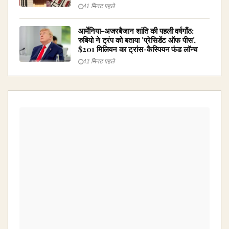
41 मिनट पहले
आर्मेनिया-अजरबैजान शांति की पहली वर्षगाँठ:
रुबियो ने ट्रंप को बताया 'प्रेसिडेंट ऑफ पीस',
$201 मिलियन का ट्रांस-कैस्पियन फंड लॉन्च
42 मिनट पहले