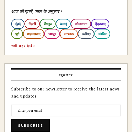
आज की ख़बरें, शहर के अनुसार।
मुंबई
दिल्ली
बेंगलुरु
चेन्नई
कोलकाता
हैदराबाद
पुणे
अहमदाबाद
जयपुर
लखनऊ
चंडीगढ़
कोच्चि
सभी शहर देखें ›
न्यूज़लेटर
Subscribe to our newsletter to receive the latest news
and updates
SUBSCRIBE