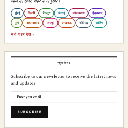
आज की ख़बरें, शहर के अनुसार।
मुंबई
दिल्ली
बेंगलुरु
चेन्नई
कोलकाता
हैदराबाद
पुणे
अहमदाबाद
जयपुर
लखनऊ
चंडीगढ़
कोच्चि
सभी शहर देखें ›
न्यूज़लेटर
Subscribe to our newsletter to receive the latest news
and updates
SUBSCRIBE