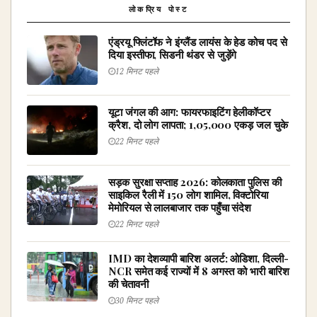
लोकप्रिय पोस्ट
एंड्रयू फ्लिंटॉफ ने इंग्लैंड लायंस के हेड कोच पद से
दिया इस्तीफा, सिडनी थंडर से जुड़ेंगे
12 मिनट पहले
यूटा जंगल की आग: फायरफाइटिंग हेलीकॉप्टर
क्रैश, दो लोग लापता; 1,05,000 एकड़ जल चुके
22 मिनट पहले
सड़क सुरक्षा सप्ताह 2026: कोलकाता पुलिस की
साइकिल रैली में 150 लोग शामिल, विक्टोरिया
मेमोरियल से लालबाजार तक पहुँचा संदेश
22 मिनट पहले
IMD का देशव्यापी बारिश अलर्ट: ओडिशा, दिल्ली-
NCR समेत कई राज्यों में 8 अगस्त को भारी बारिश
की चेतावनी
30 मिनट पहले