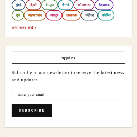
मुंबई
दिल्ली
बेंगलुरु
चेन्नई
कोलकाता
हैदराबाद
पुणे
अहमदाबाद
जयपुर
लखनऊ
चंडीगढ़
कोच्चि
सभी शहर देखें ›
न्यूज़लेटर
Subscribe to our newsletter to receive the latest news
and updates
SUBSCRIBE