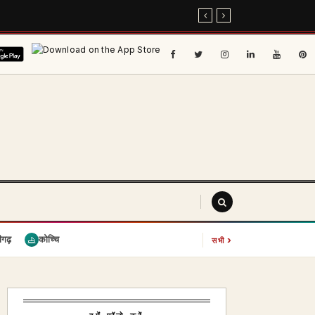
›
ीगढ़
कोच्चि
सभी