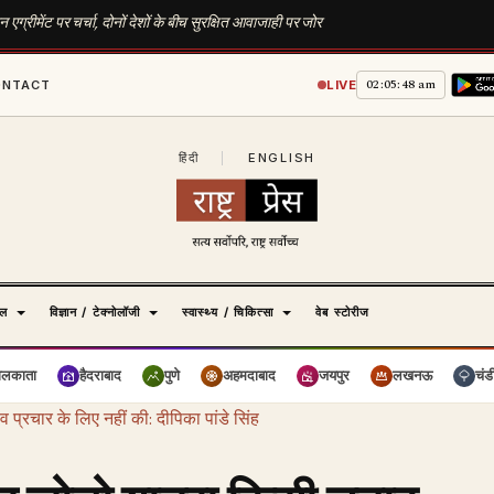
ग्रीमेंट पर चर्चा, दोनों देशों के बीच सुरक्षित आवाजाही पर जोर
02:05:49 am
ONTACT
LIVE
हिंदी
|
ENGLISH
ेल
विज्ञान / टेक्नोलॉजी
स्वास्थ्य / चिकित्सा
वेब स्टोरीज
ोलकाता
हैदराबाद
पुणे
अहमदाबाद
जयपुर
लखनऊ
चंड
व प्रचार के लिए नहीं की: दीपिका पांडे सिंह