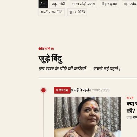
टैग:
राहुल गांधी
भारत जोड़ो यात्रा
बिहार चुनाव
महागठबंध
भारतीय राजनीति
चुनाव 2023
सिलसिला
जुड़े बिंदु
इस ख़बर के पीछे की कड़ियाँ — सबसे नई पहले।
9 महीने पहले
4 नवंबर 2025
नवीनतम
भारत
क्या 
की?
द्वारा
राष्