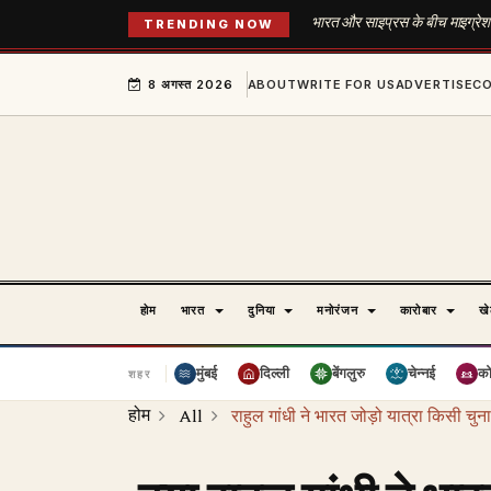
भारत और साइप्रस के बीच माइग्रेशन ए
TRENDING NOW
8 अगस्त 2026
ABOUT
WRITE FOR US
ADVERTISE
C
होम
भारत
दुनिया
मनोरंजन
कारोबार
ख
मुंबई
दिल्ली
बेंगलुरु
चेन्नई
क
शहर
होम
All
राहुल गांधी ने भारत जोड़ो यात्रा किसी चुना