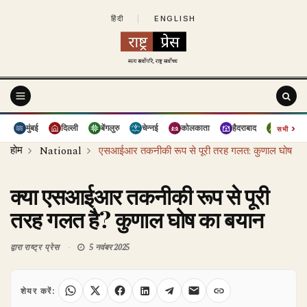
हिंदी
|
ENGLISH
›
मुंबई
दिल्ली
बेंगलुरु
चेन्नई
कोलकाता
हैदराबाद
पुणे
सभी
होम
National
एसआईआर तकनीकी रूप से पूरी तरह गलत: कुणाल घोष
क्या एसआईआर तकनीकी रूप से पूरी
तरह गलत है? कुणाल घोष का बयान
द्वारा
राष्ट्र प्रेस
5 नवंबर 2025
शेयर करें: