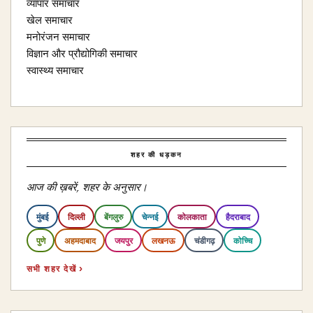
व्यापार समाचार
खेल समाचार
मनोरंजन समाचार
विज्ञान और प्रौद्योगिकी समाचार
स्वास्थ्य समाचार
शहर की धड़कन
आज की ख़बरें, शहर के अनुसार।
मुंबई
दिल्ली
बेंगलुरु
चेन्नई
कोलकाता
हैदराबाद
पुणे
अहमदाबाद
जयपुर
लखनऊ
चंडीगढ़
कोच्चि
सभी शहर देखें ›