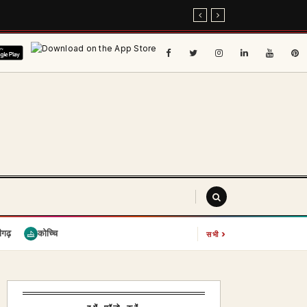
›
ीगढ़
कोच्चि
सभी