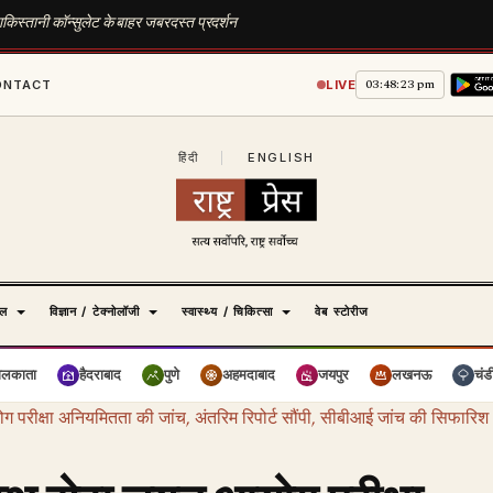
ाकिस्तानी कॉन्सुलेट के बाहर जबरदस्त प्रदर्शन
03:48:24 pm
ONTACT
LIVE
हिंदी
|
ENGLISH
ेल
विज्ञान / टेक्नोलॉजी
स्वास्थ्य / चिकित्सा
वेब स्टोरीज
ोलकाता
हैदराबाद
पुणे
अहमदाबाद
जयपुर
लखनऊ
चंड
 परीक्षा अनियमितता की जांच, अंतरिम रिपोर्ट सौंपी, सीबीआई जांच की सिफारिश