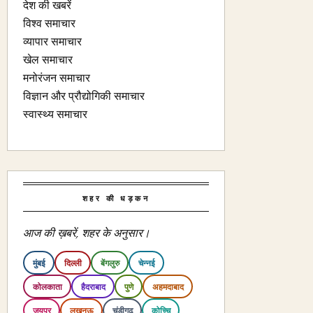
देश की खबरें
विश्व समाचार
व्यापार समाचार
खेल समाचार
मनोरंजन समाचार
विज्ञान और प्रौद्योगिकी समाचार
स्वास्थ्य समाचार
शहर की धड़कन
आज की ख़बरें, शहर के अनुसार।
मुंबई
दिल्ली
बेंगलुरु
चेन्नई
कोलकाता
हैदराबाद
पुणे
अहमदाबाद
जयपुर
लखनऊ
चंडीगढ़
कोच्चि