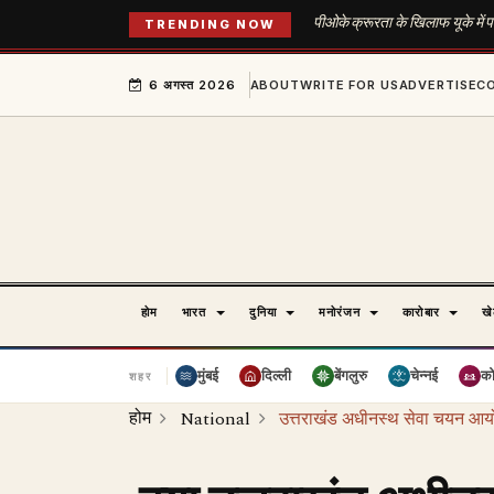
पीओके क्रूरता के खिलाफ यूके में प
TRENDING NOW
6 अगस्त 2026
ABOUT
WRITE FOR US
ADVERTISE
C
होम
भारत
दुनिया
मनोरंजन
कारोबार
ख
मुंबई
दिल्ली
बेंगलुरु
चेन्नई
क
शहर
होम
National
उत्तराखंड अधीनस्थ सेवा चयन आयोग