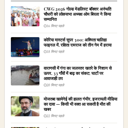
CWG 2026 गोल्ड मेडलिस्ट बॉक्सर अरुंधति
चौधरी को लोकसभा अध्यक्ष ओम बिरला ने किया
सम्मानित
16 मिनट पहले
कोरिया मास्टर्स सुपर 300: अश्मिता चालिहा
फाइनल में, रक्षिता रामराज को तीन गेम में हराया
18 मिनट पहले
वाराणसी में गंगा का जलस्तर खतरे के निशान से
ऊपर, 33 गाँवों में बाढ़ का संकट; घाटों पर
आवाजाही ठप
20 मिनट पहले
मोजतबा खामेनेई की हालत गंभीर, इजरायली मीडिया
का दावा — किसी भी वक्त आ सकती है मौत की
खबर
22 मिनट पहले