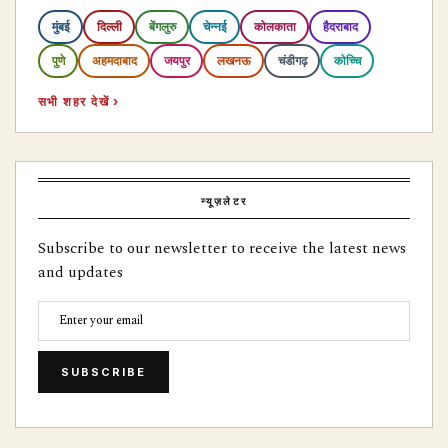
मुंबई
दिल्ली
बेंगलुरु
चेन्नई
कोलकाता
हैदराबाद
पुणे
अहमदाबाद
जयपुर
लखनऊ
चंडीगढ़
कोच्चि
सभी शहर देखें ›
न्यूज़लेटर
Subscribe to our newsletter to receive the latest news
and updates
SUBSCRIBE