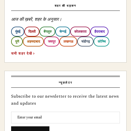
शहर की धड़कन
आज की ख़बरें, शहर के अनुसार।
मुंबई
दिल्ली
बेंगलुरु
चेन्नई
कोलकाता
हैदराबाद
पुणे
अहमदाबाद
जयपुर
लखनऊ
चंडीगढ़
कोच्चि
सभी शहर देखें ›
न्यूज़लेटर
Subscribe to our newsletter to receive the latest news
and updates