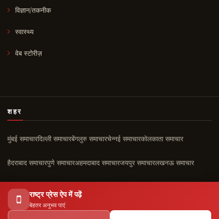
विज्ञान/तकनीक
स्वास्थ्य
वेब स्टोरीज़
शहर
मुंबई समाचार
दिल्ली समाचार
बेंगलुरु समाचार
चेन्नई समाचार
कोलकाता समाचार
हैदराबाद समाचार
पुणे समाचार
अहमदाबाद समाचार
जयपुर समाचार
लखनऊ समाचार
चंडीगढ़ समाचार
कोच्चि समाचार
सभी शहर ›
राष्ट्र प्रेस ऐप में पढ़ें
बेहतर अनुभव पाएं