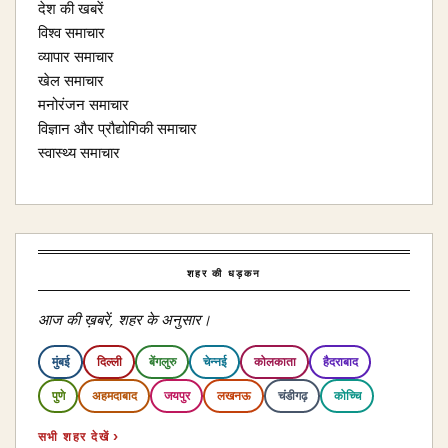
देश की खबरें
विश्व समाचार
व्यापार समाचार
खेल समाचार
मनोरंजन समाचार
विज्ञान और प्रौद्योगिकी समाचार
स्वास्थ्य समाचार
शहर की धड़कन
आज की ख़बरें, शहर के अनुसार।
मुंबई
दिल्ली
बेंगलुरु
चेन्नई
कोलकाता
हैदराबाद
पुणे
अहमदाबाद
जयपुर
लखनऊ
चंडीगढ़
कोच्चि
सभी शहर देखें ›