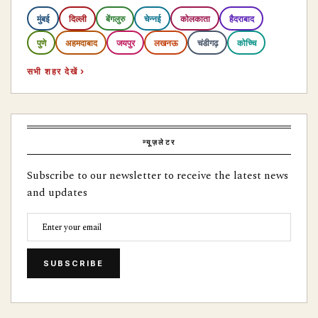
मुंबई
दिल्ली
बेंगलुरु
चेन्नई
कोलकाता
हैदराबाद
पुणे
अहमदाबाद
जयपुर
लखनऊ
चंडीगढ़
कोच्चि
सभी शहर देखें ›
न्यूज़लेटर
Subscribe to our newsletter to receive the latest news
and updates
SUBSCRIBE