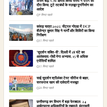
असम बाढ़: CM हिमंता बिस्वा सरमा ने दरांग का
दौरा किया, टूटे तटबंधों के मज़बूत पुनर्निर्माण का
आदेश
9 मिनट पहले
कांवड़ यात्रा 2025: सेंट्रल नोएडा में DCP
शैलेन्द्र कुमार सिंह ने मार्गों और शिविरों का किया
निरीक्षण
11 मिनट पहले
'सुदर्शन शक्ति-वी': दिल्ली में 18 घंटे का
आतंकवाद-रोधी मेगा अभ्यास, 15 से अधिक
एजेंसियाँ शामिल
11 मिनट पहले
साई सुदर्शन श्रीलंका टेस्ट सीरीज से बाहर,
सरफराज खान की दावेदारी मजबूत
24 मिनट पहले
छत्तीसगढ़ वन विभाग में बड़ा फेरबदल: 24
आईएफएस अधिकारियों के तबादले, इंद्रावती