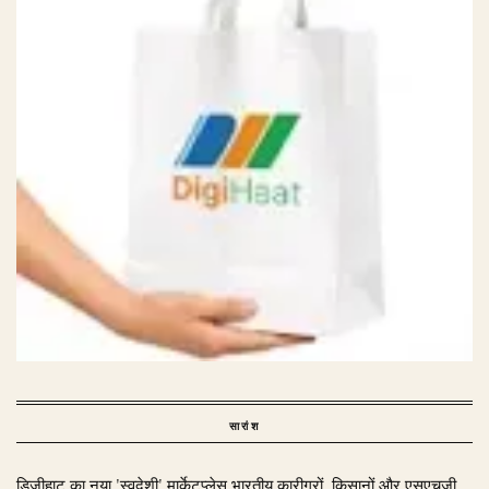
सारांश
डिजीहाट का नया 'स्वदेशी' मार्केटप्लेस भारतीय कारीगरों, किसानों और एसएचजी