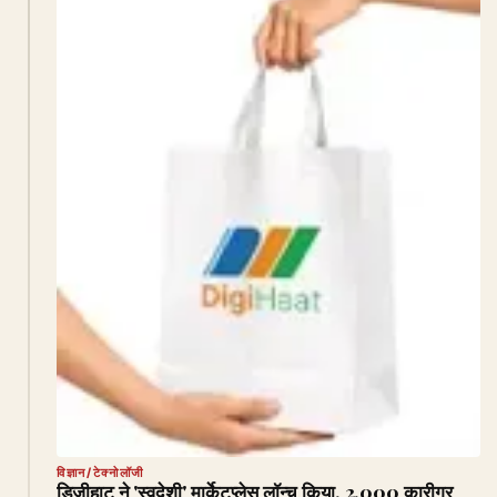
विज्ञान/टेक्नोलॉजी
डिजीहाट ने 'स्वदेशी' मार्केटप्लेस लॉन्च किया, 2,000 कारीगर