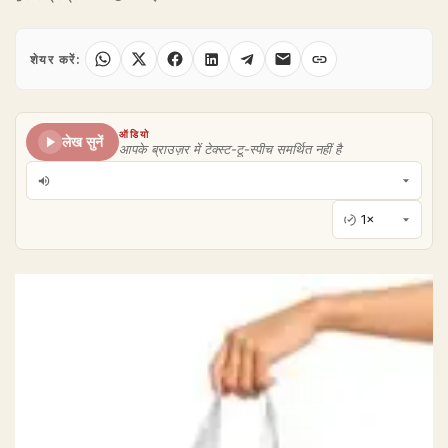
शेयर करें:
ऑडियो
लेख सुनें
आपके ब्राउज़र में टेक्स्ट-टू-स्पीच समर्थित नहीं है